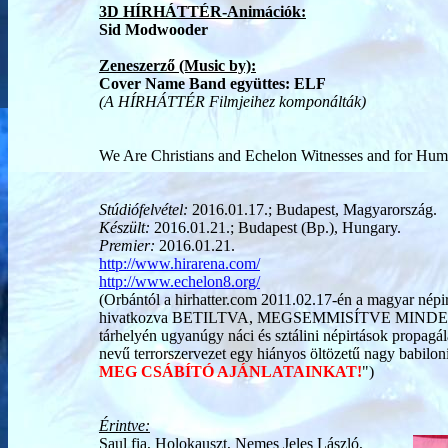
3D HÍRHÁTTÉR-Animációk:
Sid Modwooder
Zeneszerző (Music by):
Cover Name Band együttes: ELF
(A HÍRHÁTTÉR Filmjeihez komponálták)
We Are Christians and Echelon Witnesses and for Hum
Stúdiófelvétel:
2016.01.17.; Budapest, Magyarország.
Készült:
2016.01.21.; Budapest (Bp.), Hungary.
Premier:
2016.01.21.
http://www.hirarena.com/
http://www.echelon8.org/
(Orbántól a hirhatter.com 2011.02.17-én a magyar népirt
hivatkozva BETILTVA, MEGSEMMISÍTVE MIN
tárhelyén ugyanúgy náci és sztálini népirtások propag
nevű terrorszervezet egy hiányos öltözetű nagy babiloni 
MEG CSÁBÍTÓ AJÁNLATAINKAT!
")
Érintve:
Saul fia, Holokauszt, Nemes Jeles László,