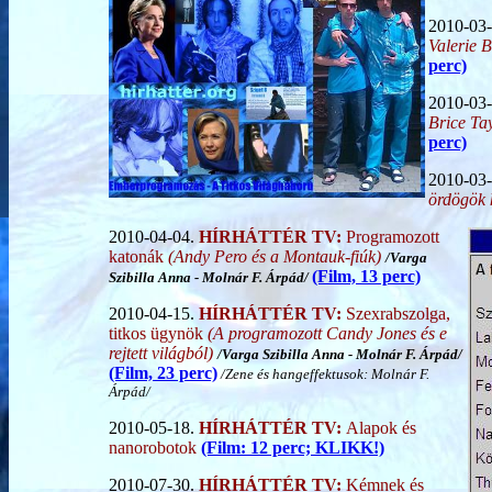
2010-03
Valerie 
perc)
2010-03
Brice Tay
perc)
2010-03
ördögök 
2010-04-04.
HÍRHÁTTÉR TV:
Programozott
katonák
(Andy Pero és a Montauk-fiúk)
/Varga
(Film, 13 perc)
Szibilla Anna
-
Molnár F. Árpád/
2010-04-15.
HÍRHÁTTÉR TV:
Szexrabszolga,
titkos ügynök
(A programozott Candy Jones és e
rejtett világból)
/
Varga Szibilla Anna
- Molnár F. Árpád/
(Film, 23 perc)
/Zene és hangeffektusok: Molnár F.
Árpád/
2010-05-18.
HÍRHÁTTÉR TV:
Alapok és
nanorobotok
(Film: 12 perc; KLIKK!)
2010-07-30.
HÍRHÁTTÉR TV:
Kémnek és