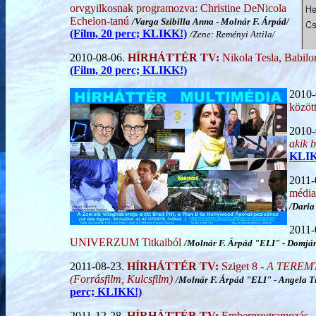
orvgyilkosnak programozva: Christine DeNicola
Echelon-tanú
/
Varga Szibilla Anna
-
Molnár F. Árpád
/
(Film, 20 perc; KLIKK!)
/Zene: Reményi Attila/
2010-08-06.
HÍRHÁTTÉR TV:
Nikola Tesla, Babil
(Film, 20 perc; KLIKK!)
2010-
közöt
2010-
akik b
KLIK
2011-
média
/
Daria
2011-
UNIVERZUM Titkaiból
/
Molnár F. Árpád "ELI" - Domjá
2011-08-23.
HÍRHÁTTÉR TV:
Sziget 8 -
A TEREMT
(Forrásfilm, Kulcsfilm)
/Molnár F. Árpád "ELI" - Angela T
perc; KLIKK!)
2011-12-28.
HÍRHÁTTÉR TV:
Emberprogramozás - 