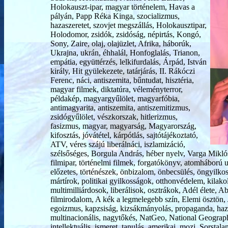
Holokauszt-ipar, magyar történelem, Havas a
pályán, Papp Réka Kinga, szocializmus,
hazaszeretet, szovjet megszállás, Holokausztipar,
Holodomor, zsidók, zsidóság, népirtás, Kongó,
Sony, Zaire, olaj, olajüzlet, Afrika, háborúk,
Ukrajna, ukrán, éhhalál, Honfoglalás, Trianon,
empátia, együttérzés, lelkifurdalás, Árpád, István
király, Hit gyülekezete, tatárjárás, II. Rákóczi
Ferenc, náci, antiszemita, bűntudat, hisztéria,
magyar filmek, diktatúra, véleményterror,
példakép, magyargyűlölet, magyarfóbia,
antimagyarita, antiszemita, antiszemitizmus,
zsidógyűlölet, vészkorszak, hitlerizmus,
fasizmus, magyar, magyarság, Magyarország,
kifosztás, jóvátétel, kárpótlás, sajtótájékoztató,
ATV, véres szájú liberálnáci, iszlamizáció,
szélsőséges, Borgula András, héber nyelv, Varga Miklós,
filmipar, történelmi filmek, forgatókönyv, atomháború után
előzetes, történészek, önbizalom, önbecsülés, öngyilkos
mártírok, politikai gyilkosságok, otthonvédelem, kilako
multimilliárdosok, liberálisok, osztrákok, Adél élete, A
filmirodalom, A kék a legmelegebb szín, Elemi ösztön, J
egoizmus, kapzsiság, kizsákmányolás, propaganda, haza,
multinacionális, nagytőkés, NatGeo, National Geogra
intellektuális, ismeret, tanulás, amerikai, mozi, Sorsta