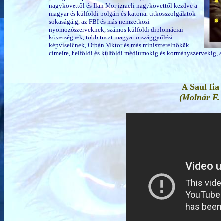
nagykövettől és Ilan Mor izraeli nagykövettől kezdve a
magyar és külföldi polgári és katonai titkosszolgálatok
sokaságáig, az FBI és más nemzetközi
nyomozószerveknek, számos külföldi diplomáciai
követségnek, több tucat magyar országgyűlési
képviselőnek, Orbán Viktor és más miniszterelnökök
címeire, belföldi és külföldi médiumokig és kormányszervekig,
A Saul fia
(Molnár F.