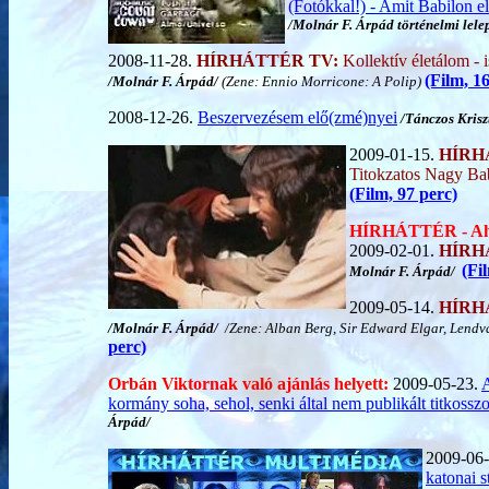
(Fotókkal!) - Amit Babilon elv
/Molnár F. Árpád történelmi lelep
2008-11-28.
HÍRHÁTTÉR TV:
Kollektív életálom - i
(Film, 1
/Molnár F. Árpád/
(Zene: Ennio Morricone: A Polip)
2008-12-26.
Beszervezésem elő(zmé)nyei
/Tánczos Krisz
2009-01-15.
HÍRH
Titokzatos Nagy Ba
(Film, 97 perc)
HÍRHÁTTÉR - Ahol 
2009-02-01.
HÍRH
(Fi
Molnár F. Árpád/
2009-05-14.
HÍRH
/Molnár F. Árpád/
/Zene: Alban Berg, Sir Edward Elgar, Lendva
perc)
Orbán Viktornak való ajánlás helyett:
2009-05-23.
A
kormány soha, sehol, senki által nem publikált titkossz
Árpád/
2009-06
katonai s