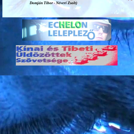
Domján Tibor - Néveri Zsolt)