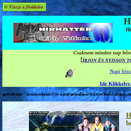
H
Hí
Csaknem minden nap bővül
!
ÍRJON ÉS NYISSON 
Napi fris
Ide Klikkelve
 újraformálását közvetlenül okozó médium.
H
b