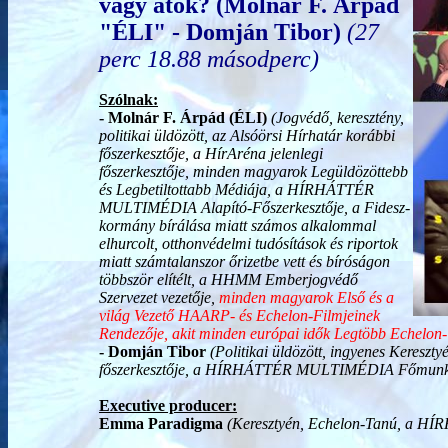
vagy átok? (Molnár F. Árpád
"ÉLI" - Domján Tibor)
(27
perc 18.88 másodperc)
Szólnak:
- Molnár F. Árpád (ÉLI)
(Jogvédő, keresztény,
politikai üldözött, az Alsóörsi Hírhatár korábbi
főszerkesztője, a HírAréna jelenlegi
főszerkesztője, minden magyarok Legüldözöttebb
és Legbetiltottabb Médiája, a HÍRHÁTTÉR
MULTIMÉDIA Alapító-Főszerkesztője, a Fidesz-
kormány bírálása miatt számos alkalommal
elhurcolt, otthonvédelmi tudósítások és riportok
miatt számtalanszor őrizetbe vett és bíróságon
többször elítélt, a HHMM Emberjogvédő
Szervezet vezetője,
minden magyarok Első és a
világ Vezető HAARP- és Echelon-Filmjeinek
Rendezője, akit minden európai idők Legtöbb Echelon-
- Domján Tibor
(Politikai üldözött, ingyenes Keresz
főszerkesztője, a HÍRHÁTTÉR MULTIMÉDIA Főmunkatár
Executive producer:
Emma Paradigma
(Keresztyén, Echelon-Tanú, a HÍ