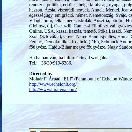
rendszer, politika, erkölcs, belga királyság, nyugat, pol
haszon, Ázsia, visegrádi négyek, Angela Merkel, Jean-
egészségügy, emigráció, német, Németország, Svájc, csö
Világháború, lelkiismeret, iskolák, Ausztria, börtön,
Glóbusz, díj, Oscar-díj, Cannes-i Filmfesztivál, 
Online, USA, kasza, kaszás, temető, Póka László, 
Zsolt (Szlovákia), Cover Name Band együttes, Hamar
Ferenc, Demokratikus Koalíció (DK), Schmuck Andor, 
főügyész, Hajdú-Bihar megye főügyésze, Nagy Sándor 
Ha bajban van, ha információval szolgálna:
Tel.: +36/30/919-6386.
Directed by
Molnár F. Árpád "ELI" (Paramount of Echelon Witnes
http://www.echelon8.org/
http://www.hirarena.com/