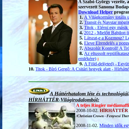
A Szabó György vezette, az
szervezett Sanoma Budapest
Download Helper
programm
1.
A Világkormány totális u
2.
Transit és Navstar mögöt
3.
Titok - Elérni egy másik
4.
2012 - Mielőtt Babilon 
5.
Látszat-e a Kozmosz? Let
6.
Eleve Elrendelés a pop
7.
Abszolút Kontroll! A Tr
8.
Az eltussolt repülőkatas
emlékére)
;
9.
A Föld-del(eted) - Együt
10.
Titok - Bíró Gergő: A Csitári hegyek alatt - Hírhátt
A Háttérhatalom léte és technológiá
HÍRHÁTTÉR-Világirodalomból:
A teljes Ringier médiamaffia
2008-10-02.
HÍRHÁTTÉR
/Christian Crown - Fenyvesi Ther
2008-11-02.
Minden idők eg