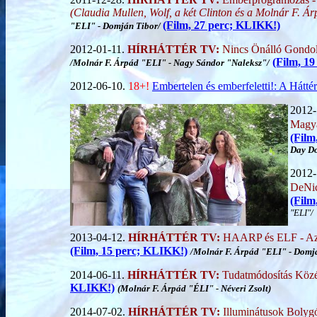
(Claudia Mullen, Wolf, a két Clinton és a Molnár F. Á
(Film, 27 perc; KLIKK!)
"ELI" - Domján Tibor/
2012-01-11.
HÍRHÁTTÉR TV:
Nincs Önálló Gondo
(Film, 1
/Molnár F. Árpád "ELI" - Nagy Sándor "Naleksz"/
2012-06-10.
18+!
Embertelen és emberfeletti!: A Háttér
2012-
Magya
(Film
Day D
2012-
DeNic
(Film
"ELI"/
2013-04-12.
HÍRHÁTTÉR TV:
HAARP és ELF - Az id
(Film, 15 perc; KLIKK!)
/Molnár F. Árpád "ELI" - Domj
2014-06-11.
HÍRHÁTTÉR TV:
Tudatmódosítás Közép
KLIKK!)
(Molnár F. Árpád "ÉLI" - Néveri Zsolt)
2014-07-02.
HÍRHÁTTÉR TV:
Illuminátusok Bolyg