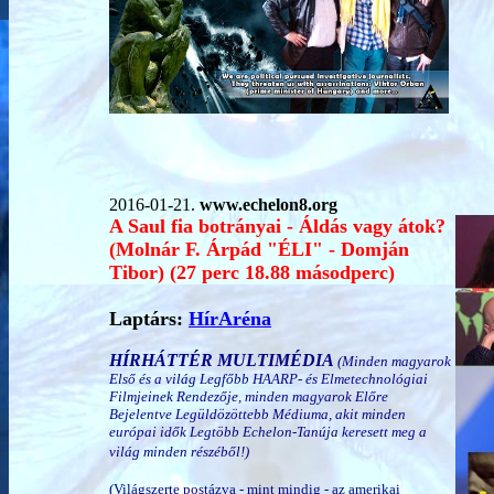
2016-01-21.
www.echelon8.org
A Saul fia botrányai - Áldás vagy átok?
(Molnár F. Árpád "ÉLI" - Domján
Tibor) (27 perc 18.88 másodperc)
Laptárs:
HírAréna
HÍRHÁTTÉR MULTIMÉDIA
(Minden magyarok
Első és a világ Legfőbb HAARP- és Elmetechnológiai
Filmjeinek Rendezője, minden magyarok Előre
Bejelentve Legüldözöttebb Médiuma, akit minden
európai idők Legtöbb Echelon-Tanúja keresett meg a
világ minden részéből!)
(Világszerte postázva - mint mindig - az amerikai