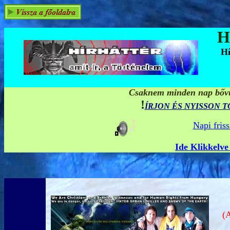
H
Hí
Csaknem minden nap bővül
!
ÍRJON ÉS NYISSON 
Napi fris
Ide Klikkelve
HÍR
(A