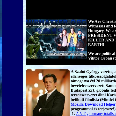
We Are Christi
Witnesses and 
Hungary. We ar
PRESIDENT V
KILLER AND
EARTH!
We are political
Viktor Orban (
A Szabó György vezette, 
ellenséges titkosszolgálato
támogatva évi 20 milliárd
bevételre szervezett San
Budapest Zrt. globális fed
terrorszervezet által Kar
betiltott filmlista (Mindet t
Mozilla Download Helper
programmal és terjessze!)
1.
A Világkormány totális 