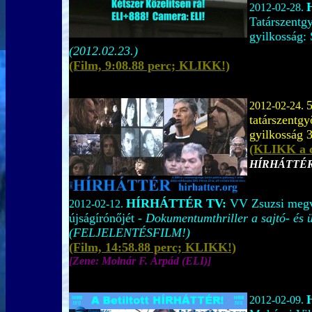
2012-02-28.
Tatárszentgy
gyilkosság: 
(2012.02.23.)
(Film, 9:08.88 perc; KLIKK!)
5
2012-02-24.
tatárszentgy
gyilkosság 
(KLIKK a c
HÍRHÁTTÉ
HÍRHÁTTÉR TV:
VV Zsuzsi megv
2012-02-12.
újságírónőjét -
Dokumentumthriller a sajtó- és 
(FELJELENTÉSFILM!)
(Film, 14:58.88 perc; KLIKK!)
[Zene: Molnár F. Árpád (ELI)]
2012-02-09.