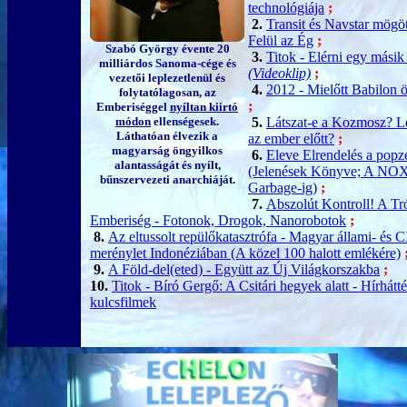
technológiája
;
2.
Transit és Navstar mögöt
Felül az Ég
;
Szabó György évente 20
3.
Titok - Elérni egy másik
milliárdos Sanoma-cége és
(Videoklip)
;
vezetői leplezetlenül és
4.
2012 - Mielőtt Babilon 
folytatólagosan, az
;
Emberiséggel
nyíltan kiirtó
módon
ellenségesek.
5.
Látszat-e a Kozmosz? Le
Láthatóan élvezik a
az ember előtt?
;
magyarság öngyilkos
6.
Eleve Elrendelés a pop
alantasságát és nyílt,
(Jelenések Könyve; A NOX-
bűnszervezeti anarchiáját.
Garbage-ig)
;
7.
Abszolút Kontroll! A Tró
Emberiség - Fotonok, Drogok, Nanorobotok
;
8.
Az eltussolt repülőkatasztrófa - Magyar állami- és 
merénylet Indonéziában (A közel 100 halott emlékére)
9.
A Föld-del(eted) - Együtt az Új Világkorszakba
;
10.
Titok - Bíró Gergő: A Csitári hegyek alatt - Hírhátté
kulcsfilmek