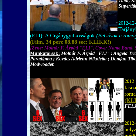
Tibor, K
Supertit
2012-12
Tarjány
(ELI): A Cigánygyilkosságok
(Belsősök a romag
(Film, 34 perc 08.88 sec; KLIKK!)
[Zene:
Molnár F. Árpád "ELI", Cover Name Band,
Munkatársak:
Molnár F. Árpád "ELI" ; Angela Tr
Paradigma ; Kovács Adrienn Nikoletta ; Domján Tib
Modwooder.
2012-
fasi
roma
(KLI
FEL
2012-
helyz
médi