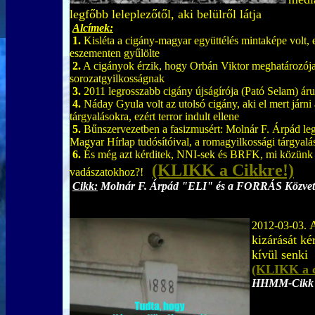
legfőbb leleplezőtől, aki belülről látja
Alcímek:
1.
Kisléta a cigány-magyar együttélés mintaképe volt, e
eszementen gyűlölte
2.
A cigányok érzik, hogy Orbán Viktor meghatározója
sorozatgyilkosságnak
3.
2011 legrosszabb cigány újságírója (Pató Selam) áru
4.
Náday Gyula volt az utolsó cigány, aki el mert járni
tárgyalásokra, ezért terror indult ellene
5.
Bűnszervezetben a fasizmusért: Molnár F. Árpád leg
Magyar Hírlap tudósítóival, a romagyilkossági tárgyal
6.
És még azt kérditek, NNI-sek és BRFK, mi közünk a 
(KLIKK a Cikkre!)
vadászatokhoz?!
Cikk:
Molnár F. Árpád "ELI" és a FORRÁS Közvetle
A
2012-03-03.
kizárását ké
kívül senki
(KLIKK a c
HHMM-Cikk