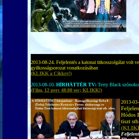
2013-08-24. Feljelentés a katonai titkosszolgálat volt v
gyilkosságsorozat vonatkozásában
(KLIKK a Cikkre!)
2013-08-10.
HÍRHÁTTÉR TV:
Terry Black szónokol
(Film, 12 perc 48.88 sec; KLIKK!)
2013-03-
Feljele
Hódos E
tiszt stb
(KLIKK
Feljelen