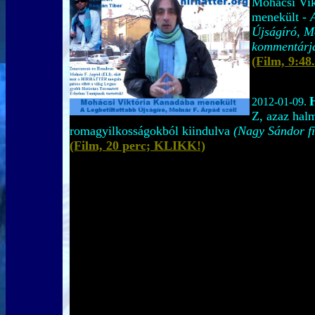
Mohácsi Vik
menekült -
Újságíró, M
kommentárja
(Film, 9:4
2012-01-09.
Z, azaz hal
romagyilkosságokból kiindulva
(Nagy Sándor fi
(Film, 20 perc; KLIKK!)